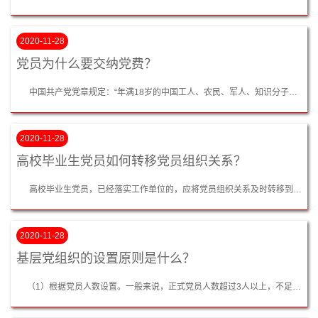
2020-11-28
党员为什么要交纳党费？
中国共产党党章规定：“年满18岁的中国工人、农民、军人、知识分子和其他社会阶层的先进分子，承认党的纲领和章程，愿意参加党的一个组织并在其中积极工作，执行党的决议和按期交纳党费的，可以申请加入中国共产党。”我们党历来都把党员向党组织按期交纳党费，作为党员必须具备的起码条件之一。按期交纳党费，是党员应尽的义务，也是对党员党性的检验，也是党员关心党的事业的一种表现。党员交纳的党费不仅可以作为党的活...
2020-11-28
高校毕业生党员如何转移党员组织关系？
高校毕业生党员，已经落实工作单位的，应将党员组织关系及时转移到所去单位党组织；尚未落实工作单位的，可将党员关系转移到本人或父母居住地的街道、乡镇党组织，也可随同档案转移到县以上政府人事（劳动）部门所属的人才（劳动）服务机构党组织；按国家有关规定选择将户口两年内继续保留在原就读学校的，也可将党员组织关系保留在原就读学校的党组织，原就读学校党组织要承担对其教育管理的责任，党员本人要主动与原就读学...
2020-11-28
基层党组织的设置原则是什么？
（1）根据党员人数设置。一般来说，正式党员人数超过3人以上，不足50人的基层单位，可成立党支部。其中，党员超过7人的可设立党的支部委员会，党员人数不足7名的，只设书记1名，必要时可设副书记一名；党员人数超过50人，不足100人的基层单位，可成立党的总支部委员会；党员人数超过100人的基层单位，可成立党的基层委员会。（2）根据工作需要设置。在特殊情况下，如果工作确实需要，党员人数又没有达到成立相...