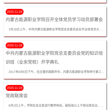
2020-11-28
内蒙古能源职业学院召开全体党员学习动员部署会
3月19日上午，中共内蒙古能源职业学院党总支委员会召开全体党员大会，会议由副书记闫宏旺同志主持，书记王传东同志做了学习十九大精神、习近平新时代中国特色社会主义思想及全国“两会精神”动员部署会，党总支委员及全体党员参加了大会。 会上，王传东书记就如何学习贯彻党的十九大精神、习近平新时代中国特色社会主义思想和全国两会精神做了深入动员部署，并提出了六点指示与要求。一是学习党的十九大精神、新时代中...
2020-11-28
中共内蒙古能源职业学院党总支委员会党的知识培
训班（业余党校）开学典礼
2017年6月6日下午，在庄重的国歌声中，内蒙古能源职业学院举行第三期业余党校开学典礼，学院党总支书记、副院长、党校校长王传东，党总支副书记、学工支部书记、党校副校长闫宏旺，党总支委员、教工支部书记许艳艳、党总支委员荆志方出席开学典礼。学院全体党员和126名入党积极分子参加了本次开学典礼。党总支书记、副院长、党校校长王传东同志做了题为《加强党的理论知识学习做合格共产党员》的工作报告，他强调开办业...
2020-11-28
党政联席会
6月2日上午，学院在会议室进行教师例会，副处级以上干部出席会议，主要内容为5月份工作总结及6月份工作部署。院长赵晓峰讲话中主要提到三点：一是国家助学金、国家励志奖学金一旦到位立即发放到学生手中，让贫困生、优等生能得到国家给的福利，决不能损害学生享受待遇的权利;二是教职工值班管理办法一定要落实，强调了总值班的责任重大并不是摆设，一定发挥出实际作用；三是每个部门制定6月工作计划，接下来对全院教职工进...