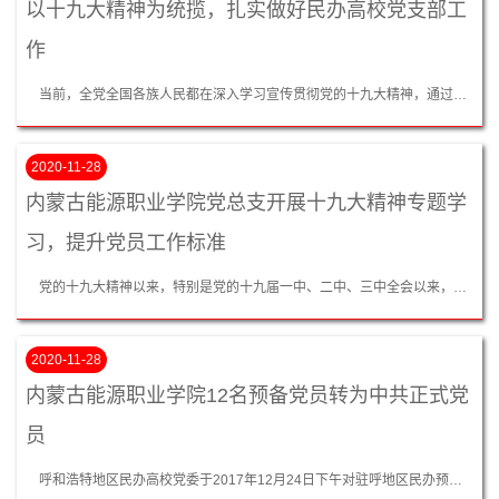
以十九大精神为统揽，扎实做好民办高校党支部工
作
当前，全党全国各族人民都在深入学习宣传贯彻党的十九大精神，通过学习和培训使我们深刻认识到以习近平同志为总书记的党中央把握当今世界和当代中国的发展大势，以崇高的使命担当、坚强的政治定力、高超的领导艺术、强烈的创新精神，推出一系列重大战略举措，出台一系列方针政策，推进一系列重大工作，党和国家各项事业全面开创新局面、发生了历史性变革，取得了一个又一个新的辉煌成就。作为一名普通的共产党员、民办高校基层的...
2020-11-28
内蒙古能源职业学院党总支开展十九大精神专题学
习，提升党员工作标准
党的十九大精神以来，特别是党的十九届一中、二中、三中全会以来，内蒙古能源职业学院党总支深入开展各类教育活动，把党员教育作为深入贯彻党的十九大精神的重要抓手，通过“三学”方式，让学习十九大精神达到“三进”，成为自治区民办高校“打造立德树人新校园，建立自信包容大课堂”的一块招牌，助推各项工作不断取得新进展、新成效，各项工作展开新局面。通过原原本本系统学，在学习领会中提升工作标准。党总支一班人带头深入...
2020-11-28
内蒙古能源职业学院12名预备党员转为中共正式党
员
呼和浩特地区民办高校党委于2017年12月24日下午对驻呼地区民办预备党员转正及申报预备党员情况认真的研究讨论，经党委委员一致通过，批准内蒙古能源职业学院12名预备党员转为中共正式党员，13名为预备党员。2018年3月10日收到文件。预备党员名单：吴凯英 尚 强 付建新 张美珊 李苏霞 富 荣 苏 涵 王海龙 杨 东 贺利英 王永超 包青莲 闫新可预备党员转正名单： 贺文清...