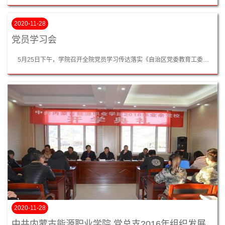
2020-11-28
党员学习会
5月25日下午，学院召开全院党员学习传达落实《自治区党委教育工委、高校工委、教育厅党组“两学一做”学习教育常态化、制度化工作会议》精神，党总支书记、副院长王传东，副院长谢飞，副院长高忠厚，副书记闫宏旺，教职工支部书记许艳艳。书记、副院长王传东主持会议：增选学院党支部委员会委员党员大会符合党章选举规定，根据党支部委员会提名，到会党员举手表决，一致同意荆志方同志入选党支部委员会委员。二、学习传达落实...
2020-11-28
中共内蒙古能源职业学院 党总支2016年组织发展