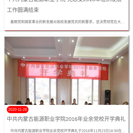
工作圆满结束
着眼党和国家事业的新发展对高校发展党员的新要求，坚决贯彻党在大学生中发展党员的战略设计，把我党建设成为立党为公、执政为民、求真务实、改革创新、清正廉洁、团结和谐的马列主义政党。内蒙古能源职业学院党总支坚持以知促行，于2016年11月23日至12月13日开展各项党组织发展工作，加强能源学院广大党员教育与管理，帮助其树立党员意识，提升理论素养，增强党性观念和党性修养。进一步明确党员标准，使其能够在学...
2020-11-28
中共内蒙古能源职业学院2016年业余党校开学典礼
中共内蒙古能源职业学院业余党校开学典礼于2016年11月23日16:00在我院八一楼成功召开。 本次开学典礼由副院长谢飞主持。本次主讲教师有：内蒙古能源职业学院党总支书记常务副院长闫永平教授、学院党总支委员、副院长谢飞老师、学院党总支委员学生支部书记孟然老师、教工支部书记许艳艳老师。宣传部部长王君老师，孙霖老师，参加的还有90名15级团积极分子。 开学典礼共七项: 第一项:谢飞同...