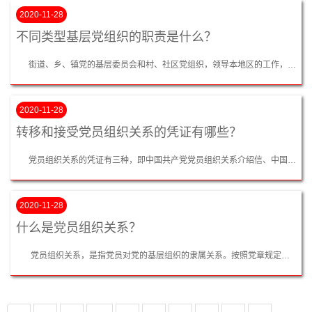
2020-11-28
不同类型基层党组织的职责是什么？
街道、乡、镇党的基层委员会和村、社区党组织，领导本地区的工作，支持和保证行政组织、经济组织和群众自治组织充分行使职权。 国有企业和集体企业中党的基层组织，发挥政治核心作用，围绕企业生产经营开展工作。保证监督党和国家的方针、政策在本企业的贯彻执行；支持股东会、董事会、监事会和经理（厂长）依法行使职权；全心全意依靠职工群众，支持职工代表大会开展工作；参与企业重大问题的决策；加强党组织的自身建...
2020-11-28
转移和接受党员组织关系的凭证有哪些？
党员组织关系的凭证有三种，即中国共产党党员组织关系介绍信、中国共产党员证明信和中国共产党流动党员活动证。转移和接收正式组织关系，应当凭据中国共产党党员组织关系介绍信；转移和接收临时组织关系，应当凭据中国共产党党员证明信或中国共产党流动党员活动证。...
2020-11-28
什么是党员组织关系？
党员组织关系，是指党员对党的基层组织的隶属关系。按照党章规定，每个党员不论职务高低，都必须编入党的一个支部、小组或其他特定组织，参加党的组织生活，接受党内外群众的监督。申请入党的人一经被批准入党，接收其入党的党组织就把其编入党的一个基层组织，从此就确定了他的组织关系。党员的组织关系一经确定，党员就可以而且必须参加该组织的生活，并在其中积极工作。 党员组织关系的概念有广义和狭义之分，广义...