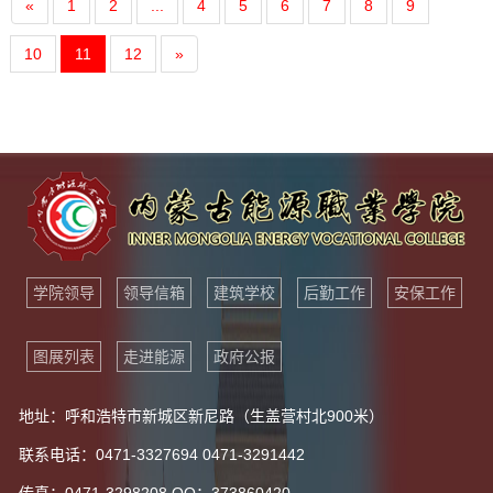
«
1
2
...
4
5
6
7
8
9
10
11
12
»
学院领导
领导信箱
建筑学校
后勤工作
安保工作
图展列表
走进能源
政府公报
地址：呼和浩特市新城区新尼路（生盖营村北900米）
联系电话：0471-3327694 0471-3291442