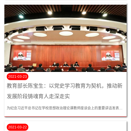
2021-03-23
教育部长陈宝生：以党史学习教育为契机，推动新
发展阶段铸魂育人走深走实
为纪念习近平总书记在学校思想政治理论课教师座谈会上的重要讲话发表两周年，3月22日，教育部召开习近平新时代中国特色社会主义思想铸魂育人座谈会，系统总结两年来用习近平新时代中国特色社会主义思想铸魂育人的工作成效，深入贯彻落实总书记在今年全国政协医药卫生界教育界联组会上关于“‘大思政课’我们要善用之”的重要指示要求，结合正在开展的党史学习教育，把铸魂育人工作不断引向深入。教育部党组书记、部长陈宝生出席会议并讲话，部党组成员、副部长翁铁慧主持会议，部...
2021-03-22