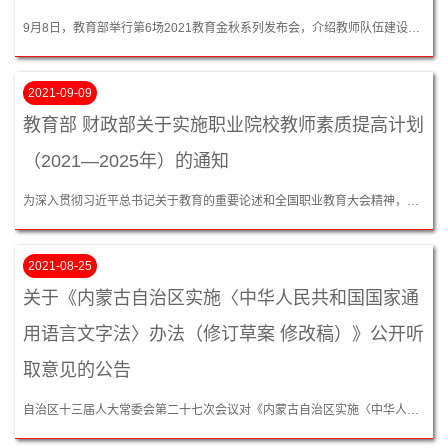
9月8日，教育部举行第6场2021教育金秋系列发布会，介绍教师队伍建设进展成效、国家支持教师队伍建设有关工作和第37个教师节系列宣传庆祝活动安排，并发布2021年全国教书育人楷模等名单。会上，人力资源社会保障部事业单位人事管理司相关负责人介绍了人社部支持教师队伍建设有关工作情况。...
2021-09-09
教育部 财政部关于实施职业院校教师素质提高计划
（2021—2025年）的通知
为深入贯彻习近平总书记关于教育的重要论述和全国职业教育大会精神，落实《中共中央 国务院关于全面深化新时代教师队伍建设改革的意见》《国家职业教育改革实施方案》《国民经济和社会发展第十四个五年规划和2035年远景目标纲要》，加强职业院校高素质“双师型”教师队伍建设，促进职业教育高质量发展，教育部、财政部决定联合实施职业院校教师素质提高计划（2021—2025年）（以下简称“计划”），现将有关事项通知如下。...
2021-08-25
关于《内蒙古自治区实施〈中华人民共和国国家通
用语言文字法〉办法（修订草案 修改稿）》公开听
取意见的公告
自治区十三届人大常委会第二十七次会议对《内蒙古自治区实施〈中华人民共和国国家通用语言文字法〉办法（修订草案）》进行了初次审议，拟于2021年9月下旬进行再次审议。现将办法（修订草案修改稿）及说明全文公布，广泛听取社会各方面意见。请将修改意见和建议于2021年9月20日前反馈自治区人大常委会法制工作委员会。...