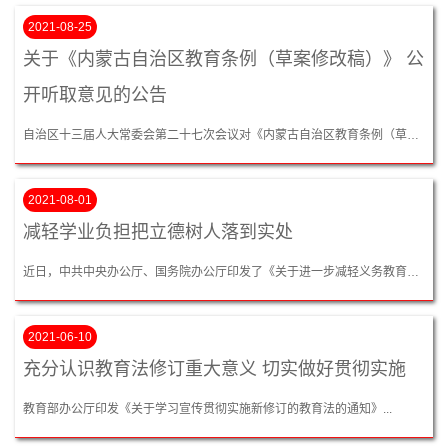
2021-08-25
关于《内蒙古自治区教育条例（草案修改稿）》 公
开听取意见的公告
自治区十三届人大常委会第二十七次会议对《内蒙古自治区教育条例（草案修改稿）》进行了审议，拟于9月下旬进行再次审议。现将条例（草案修改稿）及说明全文公布，广泛听取社会各方面意见。请将修改意见和建议于2021年9月20日前反馈自治区人大常委会法制工作委员会。...
2021-08-01
减轻学业负担把立德树人落到实处
近日，中共中央办公厅、国务院办公厅印发了《关于进一步减轻义务教育阶段学生作业负担和校外培训负担的意见》，要求减轻学生课业负担，严格控制书面作业总量，保证学生睡眠时间；全面规范管理校外培训机构，坚持从严治理。这是利国利民的大事！是从党之大计、国之大计角度作出的重大安排！...
2021-06-10
充分认识教育法修订重大意义 切实做好贯彻实施
教育部办公厅印发《关于学习宣传贯彻实施新修订的教育法的通知》...