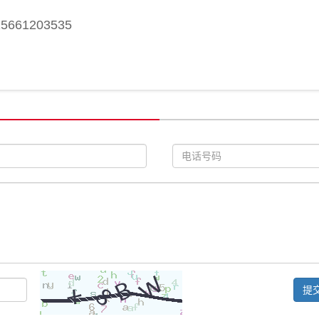
61203535
提