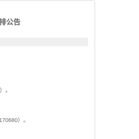
安排公告
6）。
0680）。