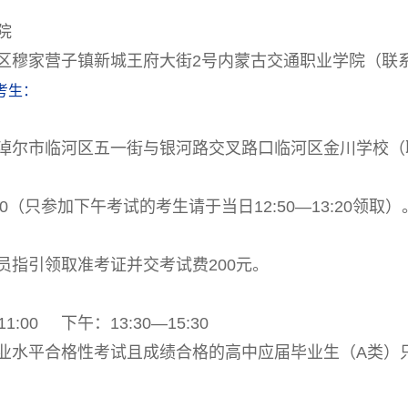
院
穆家营子镇新城王府大街2号内蒙古交通职业学院（联
考生：
临河区五一街与银河路交叉路口临河区金川学校（联系人张
40（只参加下午考试的考生请于当日12:50—13:20领取）
指引领取准考证并交考试费200元。
:00 下午：13:30—15:30
水平合格性考试且成绩合格的高中应届毕业生（A类）